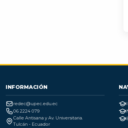
INFORMACIÓN
NA
redec@upec.edu.ec
06 2224 079
Calle Antisana y Av. Universitaria.
Tulcán - Ecuador