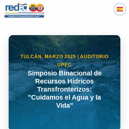
Ir
al
contenido
TULCÁN, MARZO 2025 | AUDITORIO
UPEC
Simposio Binacional de
Recursos Hídricos
Transfronterizos:
"Cuidamos el Agua y la
Vida"