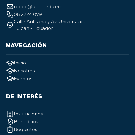
redec@upec.edu.ec
06 2224 079
Calle Antisana y Av. Universitaria.
Tulcán - Ecuador
NAVEGACIÓN
Inicio
Nosotros
Eventos
DE INTERÉS
Instituciones
Beneficios
Requisitos