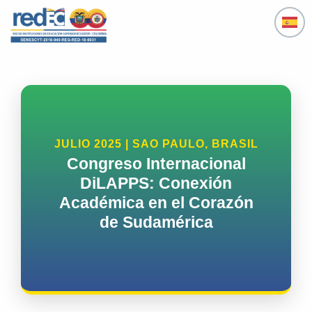
Ir
al
contenido
JULIO 2025 | SAO PAULO, BRASIL
Congreso Internacional
DiLAPPS: Conexión
Académica en el Corazón
de Sudamérica