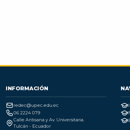
INFORMACIÓN
NA
redec@upec.edu.ec
06 2224 079
Calle Antisana y Av. Universitaria.
Tulcán - Ecuador