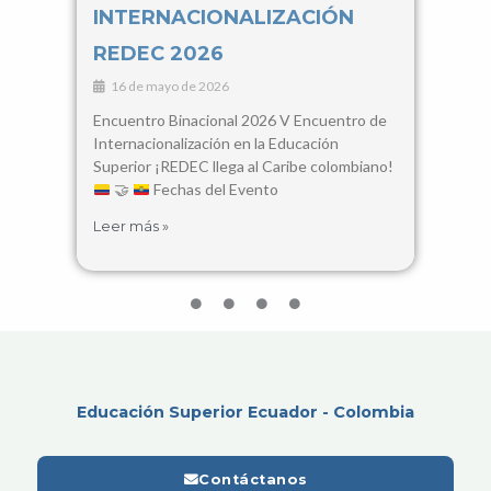
INTERNACIONALIZACIÓN
Con
REDEC 2026
Cie
16 de mayo de 2026
3 d
Encuentro Binacional 2026 V Encuentro de
28, 2
Internacionalización en la Educación
Santa
Superior ¡REDEC llega al Caribe colombiano!
busca
🤝
Fechas del Evento
encue
Leer más »
Leer 
Educación Superior Ecuador - Colombia
Contáctanos