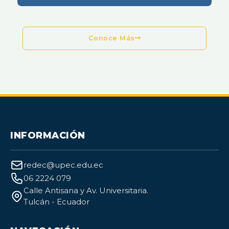
Conoce Más
INFORMACIÓN
redec@upec.edu.ec
06 2224 079
Calle Antisana y Av. Universitaria.
Tulcán - Ecuador