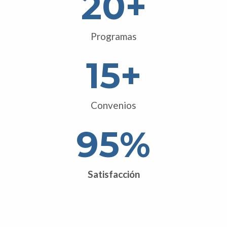
20
+
Programas
15
+
Convenios
95
%
Satisfacción