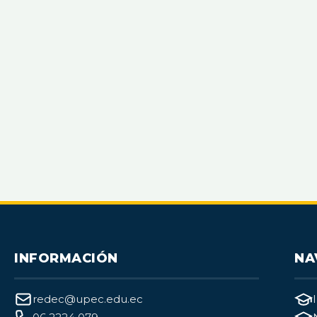
INFORMACIÓN
NA
redec@upec.edu.ec