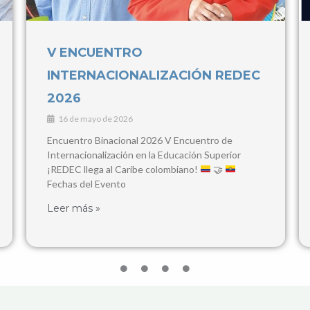
IV Congreso Internacional de
Contaduría Pública y Ciencias
Empresariales
3 de marzo de 2026
28, 29 y 30 de Abril, 2026 Popayán y Santander de
Quilichao Este congreso busca consolidarse como
un espacio de encuentro para
Leer más »