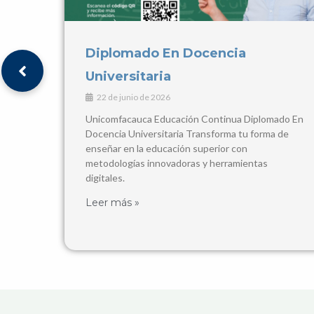
V ENCUENTRO
INTERNACIONALIZACIÓN REDEC
2026
ado En
16 de mayo de 2026
 de
Encuentro Binacional 2026 V Encuentro de
Internacionalización en la Educación Superior
¡REDEC llega al Caribe colombiano!
🤝
Fechas del Evento
Leer más »