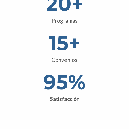
20
+
Programas
15
+
Convenios
95
%
Satisfacción