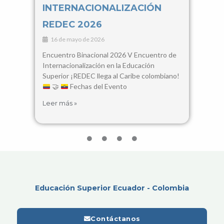
INTERNACIONALIZACIÓN
Con
REDEC 2026
Cie
16 de mayo de 2026
3 d
Encuentro Binacional 2026 V Encuentro de
28, 2
Internacionalización en la Educación
Santa
Superior ¡REDEC llega al Caribe colombiano!
busca
🤝
Fechas del Evento
encue
Leer más »
Leer 
Educación Superior Ecuador - Colombia
Contáctanos