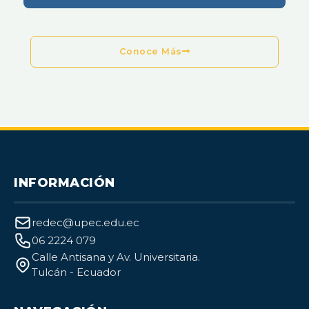
Conoce Más
INFORMACIÓN
redec@upec.edu.ec
06 2224 079
Calle Antisana y Av. Universitaria.
Tulcán - Ecuador