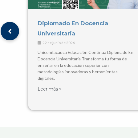
V ENCUENTRO
INTERNACIONALIZACIÓN REDEC
2026
ado En
16 de mayo de 2026
 de
Encuentro Binacional 2026 V Encuentro de
Internacionalización en la Educación Superior
¡REDEC llega al Caribe colombiano!
🤝
Fechas del Evento
Leer más »