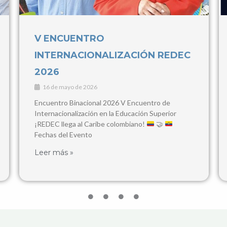
IV Congreso Internacional de
Contaduría Pública y Ciencias
Empresariales
3 de marzo de 2026
28, 29 y 30 de Abril, 2026 Popayán y Santander de
Quilichao Este congreso busca consolidarse como
un espacio de encuentro para
Leer más »