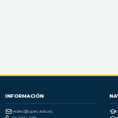
INFORMACIÓN
NA
redec@upec.edu.ec