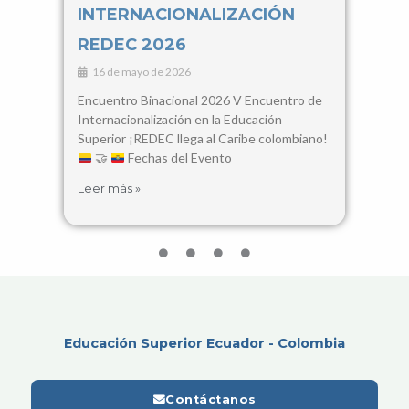
INTERNACIONALIZACIÓN
Con
REDEC 2026
Cie
16 de mayo de 2026
3 d
Encuentro Binacional 2026 V Encuentro de
28, 2
Internacionalización en la Educación
Santa
Superior ¡REDEC llega al Caribe colombiano!
busca
🤝
Fechas del Evento
encue
Leer más »
Leer 
Educación Superior Ecuador - Colombia
Contáctanos