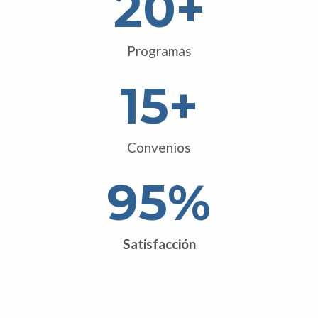
20
+
Programas
15
+
Convenios
95
%
Satisfacción