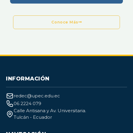
Conoce Más
INFORMACIÓN
redec@upec.edu.ec
06 2224 079
Calle Antisana y Av. Universitaria.
Tulcán - Ecuador