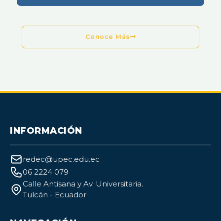
Conoce Más
INFORMACIÓN
redec@upec.edu.ec
06 2224 079
Calle Antisana y Av. Universitaria.
Tulcán - Ecuador