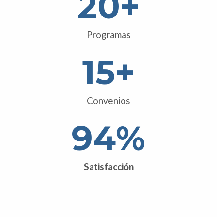
20
+
Programas
15
+
Convenios
95
%
Satisfacción