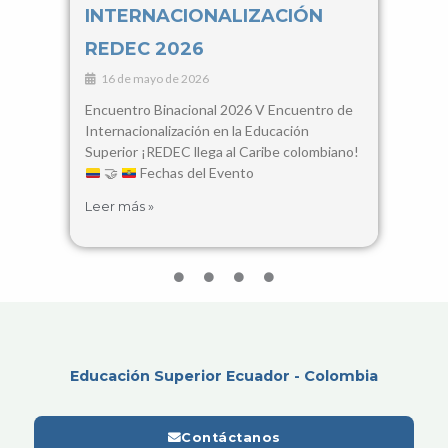
INTERNACIONALIZACIÓN
Con
REDEC 2026
Cie
16 de mayo de 2026
3 d
Encuentro Binacional 2026 V Encuentro de
28, 2
Internacionalización en la Educación
Santa
Superior ¡REDEC llega al Caribe colombiano!
busca
🤝
Fechas del Evento
encue
Leer más »
Leer 
Educación Superior Ecuador - Colombia
Contáctanos