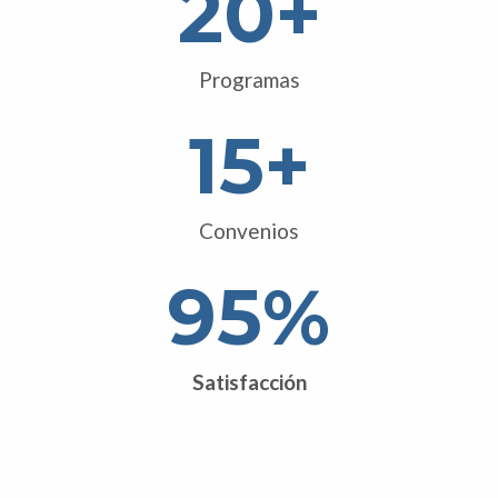
20
+
Programas
15
+
Convenios
95
%
Satisfacción