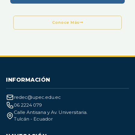
Conoce Más
INFORMACIÓN
redec@upec.edu.ec
06 2224 079
Calle Antisana y Av. Universitaria.
Tulcán - Ecuador