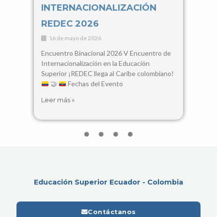
INTERNACIONALIZACIÓN
Con
REDEC 2026
Cie
16 de mayo de 2026
3 d
Encuentro Binacional 2026 V Encuentro de
28, 2
Internacionalización en la Educación
Santa
Superior ¡REDEC llega al Caribe colombiano!
busca
🤝
Fechas del Evento
encue
Leer más »
Leer 
Educación Superior Ecuador - Colombia
Contáctanos