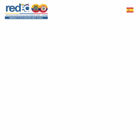
Ir
al
contenido