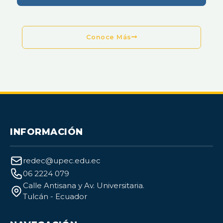
Conoce Más
INFORMACIÓN
redec@upec.edu.ec
06 2224 079
Calle Antisana y Av. Universitaria.
Tulcán - Ecuador