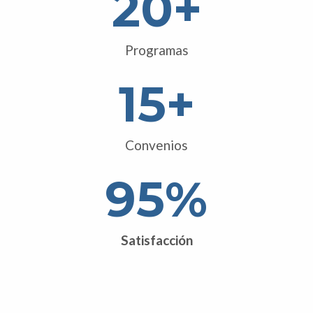
20
+
Programas
15
+
Convenios
95
%
Satisfacción