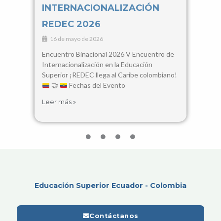
INTERNACIONALIZACIÓN
Con
REDEC 2026
Cie
16 de mayo de 2026
3 d
Encuentro Binacional 2026 V Encuentro de
28, 2
Internacionalización en la Educación
Santa
Superior ¡REDEC llega al Caribe colombiano!
busca
🤝
Fechas del Evento
encue
Leer más »
Leer 
Educación Superior Ecuador - Colombia
Contáctanos