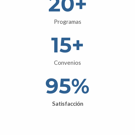
20
+
Programas
15
+
Convenios
95
%
Satisfacción