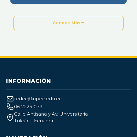
Conoce Más
INFORMACIÓN
redec@upec.edu.ec
06 2224 079
Calle Antisana y Av. Universitaria.
Tulcán - Ecuador