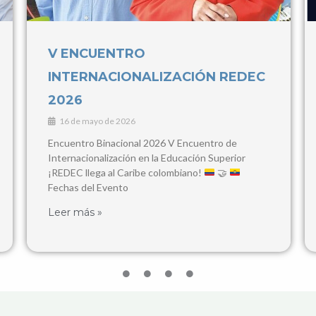
IV Congreso Internacional de
Contaduría Pública y Ciencias
Empresariales
3 de marzo de 2026
28, 29 y 30 de Abril, 2026 Popayán y Santander de
Quilichao Este congreso busca consolidarse como
un espacio de encuentro para
Leer más »