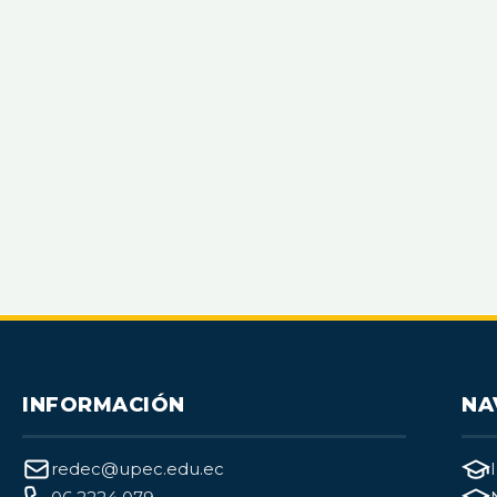
INFORMACIÓN
NA
redec@upec.edu.ec