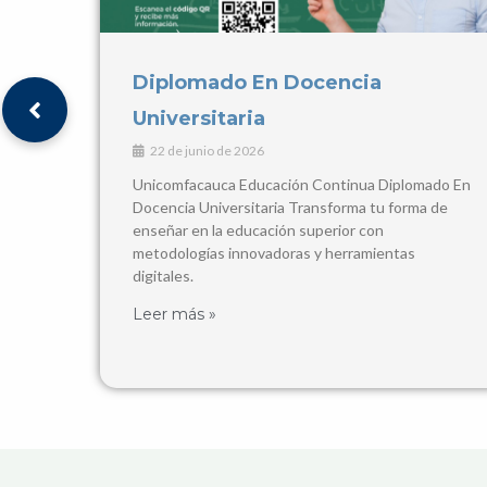
V ENCUENTRO
INTERNACIONALIZACIÓN REDEC
2026
ado En
16 de mayo de 2026
 de
Encuentro Binacional 2026 V Encuentro de
Internacionalización en la Educación Superior
¡REDEC llega al Caribe colombiano!
🤝
Fechas del Evento
Leer más »