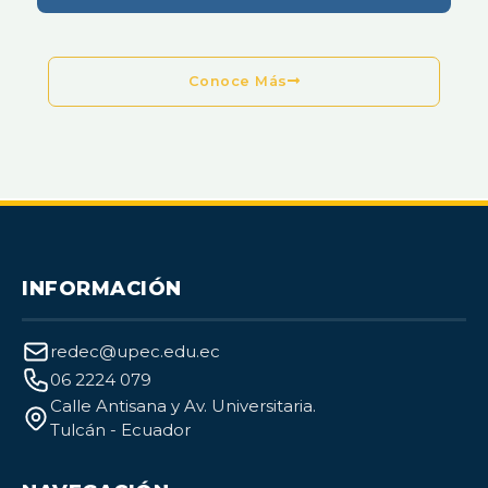
Conoce Más
INFORMACIÓN
redec@upec.edu.ec
06 2224 079
Calle Antisana y Av. Universitaria.
Tulcán - Ecuador