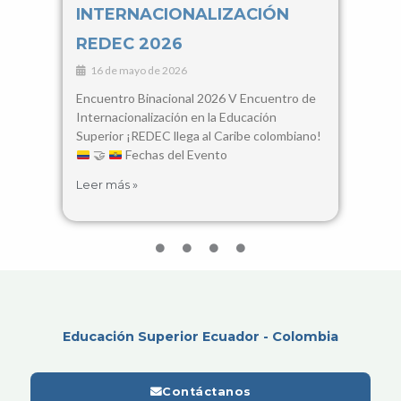
INTERNACIONALIZACIÓN
Con
REDEC 2026
Cie
16 de mayo de 2026
3 d
Encuentro Binacional 2026 V Encuentro de
28, 2
Internacionalización en la Educación
Santa
Superior ¡REDEC llega al Caribe colombiano!
busca
🤝
Fechas del Evento
encue
Leer más »
Leer 
Educación Superior Ecuador - Colombia
Contáctanos