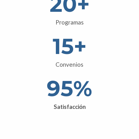
20
+
Programas
15
+
Convenios
95
%
Satisfacción