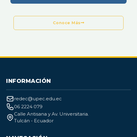
Conoce Más
INFORMACIÓN
redec@upec.edu.ec
06 2224 079
Calle Antisana y Av. Universitaria.
Tulcán - Ecuador