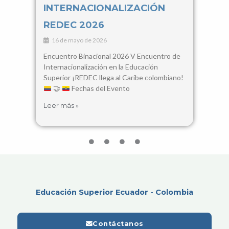
INTERNACIONALIZACIÓN
Con
REDEC 2026
Cie
16 de mayo de 2026
3 d
Encuentro Binacional 2026 V Encuentro de
28, 2
Internacionalización en la Educación
Santa
Superior ¡REDEC llega al Caribe colombiano!
busca
🤝
Fechas del Evento
encue
Leer más »
Leer 
Educación Superior Ecuador - Colombia
Contáctanos