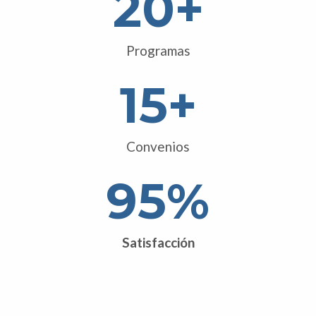
20
+
Programas
15
+
Convenios
95
%
Satisfacción