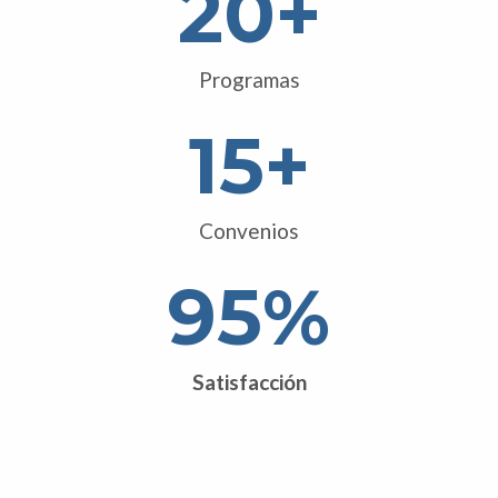
20
+
Programas
15
+
Convenios
95
%
Satisfacción