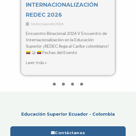
INTERNACIONALIZACIÓN
Con
REDEC 2026
Cie
16 de mayo de 2026
3 d
Encuentro Binacional 2026 V Encuentro de
28, 2
Internacionalización en la Educación
Santa
Superior ¡REDEC llega al Caribe colombiano!
busca
🤝
Fechas del Evento
encue
Leer más »
Leer 
Educación Superior Ecuador - Colombia
Contáctanos