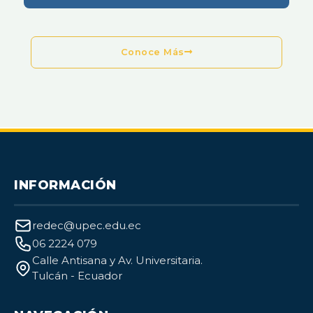
Conoce Más
INFORMACIÓN
redec@upec.edu.ec
06 2224 079
Calle Antisana y Av. Universitaria.
Tulcán - Ecuador