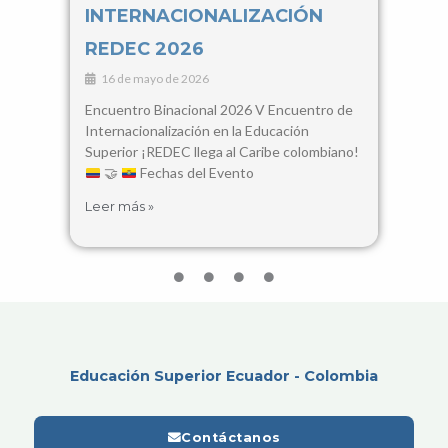
INTERNACIONALIZACIÓN
Con
REDEC 2026
Cie
16 de mayo de 2026
3 d
Encuentro Binacional 2026 V Encuentro de
28, 2
Internacionalización en la Educación
Santa
Superior ¡REDEC llega al Caribe colombiano!
busca
🤝
Fechas del Evento
encue
Leer más »
Leer 
Educación Superior Ecuador - Colombia
Contáctanos