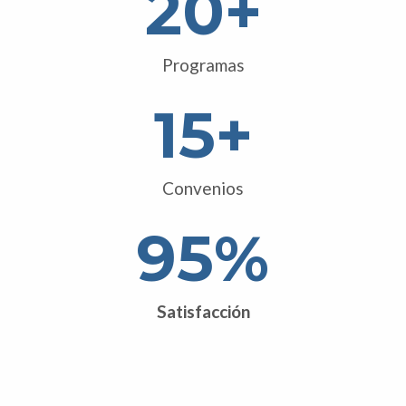
20
+
Programas
15
+
Convenios
95
%
Satisfacción