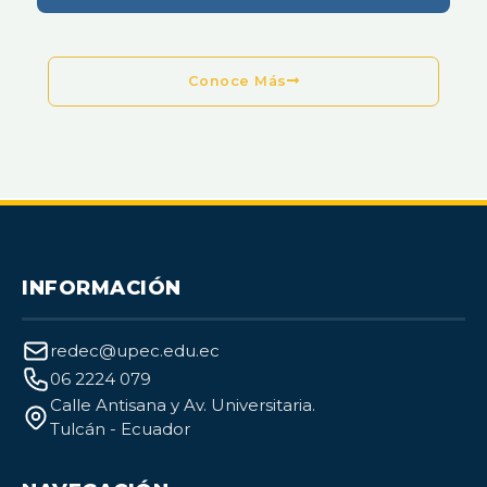
Conoce Más
INFORMACIÓN
redec@upec.edu.ec
06 2224 079
Calle Antisana y Av. Universitaria.
Tulcán - Ecuador