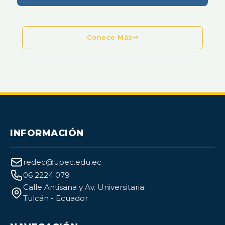
Conoce Más
INFORMACIÓN
redec@upec.edu.ec
06 2224 079
Calle Antisana y Av. Universitaria.
Tulcán - Ecuador