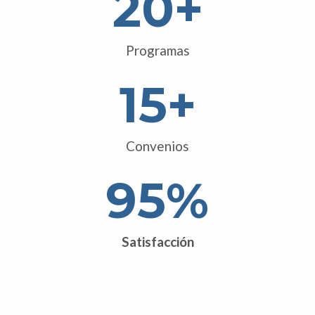
20
+
Programas
15
+
Convenios
95
%
Satisfacción