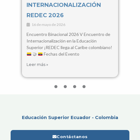
INTERNACIONALIZACIÓN
Con
REDEC 2026
Cie
16 de mayo de 2026
3 d
Encuentro Binacional 2026 V Encuentro de
28, 2
Internacionalización en la Educación
Santa
Superior ¡REDEC llega al Caribe colombiano!
busca
🤝
Fechas del Evento
encue
Leer más »
Leer 
Educación Superior Ecuador - Colombia
Contáctanos