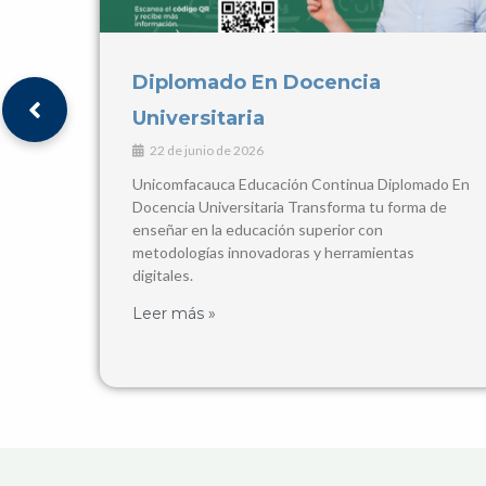
V ENCUENTRO
INTERNACIONALIZACIÓN REDEC
2026
ado En
16 de mayo de 2026
 de
Encuentro Binacional 2026 V Encuentro de
Internacionalización en la Educación Superior
¡REDEC llega al Caribe colombiano!
🤝
Fechas del Evento
Leer más »