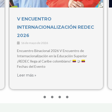
IV Congreso Internacional de
Contaduría Pública y Ciencias
Empresariales
3 de marzo de 2026
28, 29 y 30 de Abril, 2026 Popayán y Santander de
Quilichao Este congreso busca consolidarse como
un espacio de encuentro para
Leer más »