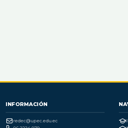
INFORMACIÓN
NA
redec@upec.edu.ec