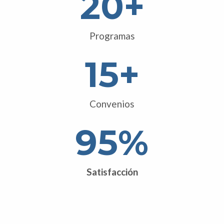
20
+
Programas
15
+
Convenios
95
%
Satisfacción