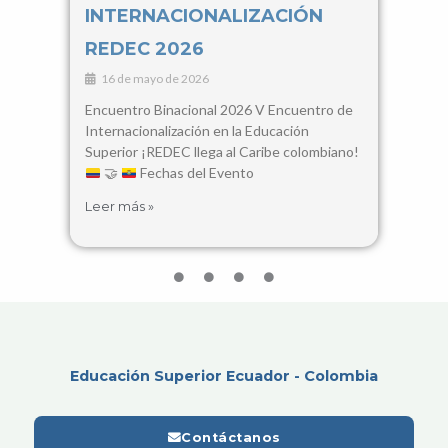
INTERNACIONALIZACIÓN
Con
REDEC 2026
Cie
16 de mayo de 2026
3 d
Encuentro Binacional 2026 V Encuentro de
28, 2
Internacionalización en la Educación
Santa
Superior ¡REDEC llega al Caribe colombiano!
busca
🤝
Fechas del Evento
encue
Leer más »
Leer 
Educación Superior Ecuador - Colombia
Contáctanos