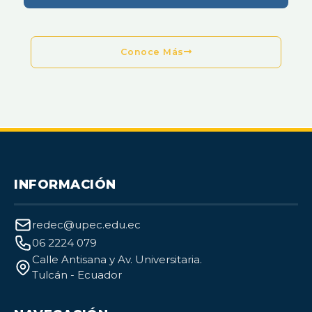
Conoce Más
INFORMACIÓN
redec@upec.edu.ec
06 2224 079
Calle Antisana y Av. Universitaria.
Tulcán - Ecuador