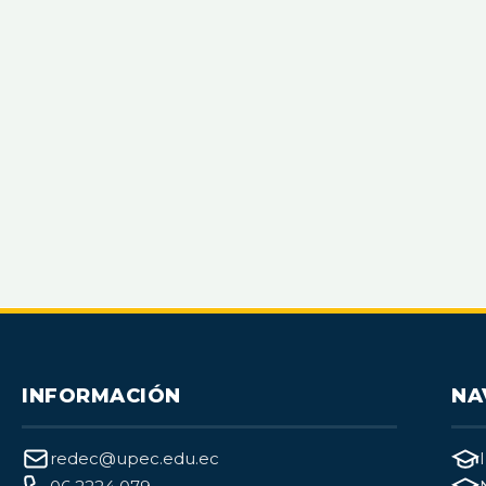
INFORMACIÓN
NA
redec@upec.edu.ec