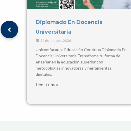
V ENCUENTRO
INTERNACIONALIZACIÓN REDEC
2026
ado En
16 de mayo de 2026
 de
Encuentro Binacional 2026 V Encuentro de
Internacionalización en la Educación Superior
¡REDEC llega al Caribe colombiano!
🤝
Fechas del Evento
Leer más »