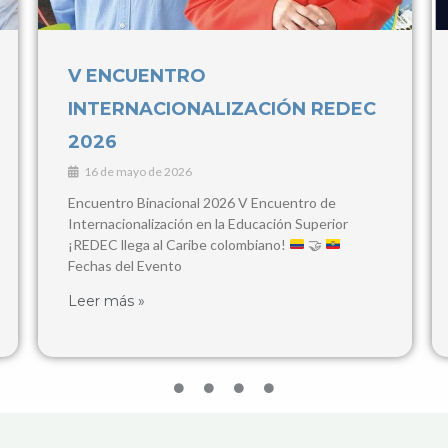
IV Congreso Internacional de
Contaduría Pública y Ciencias
Empresariales
3 de marzo de 2026
28, 29 y 30 de Abril, 2026 Popayán y Santander de
Quilichao Este congreso busca consolidarse como
un espacio de encuentro para
Leer más »