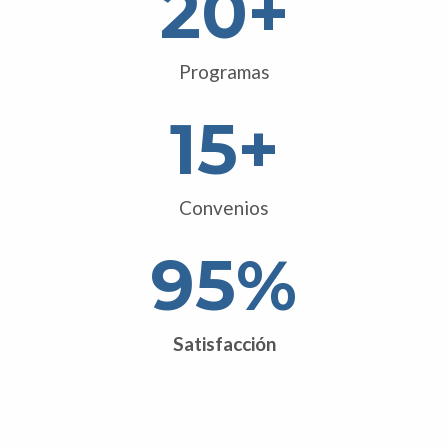
20
+
Programas
15
+
Convenios
95
%
Satisfacción