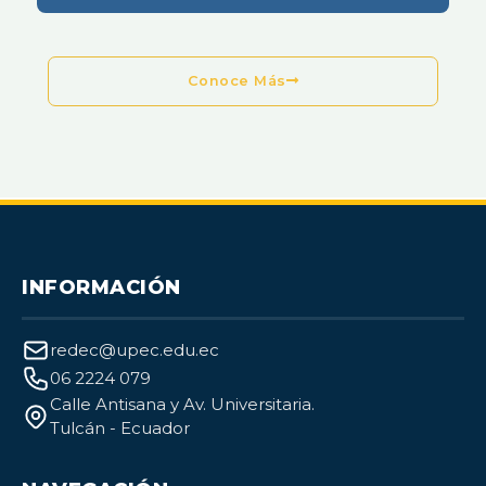
Conoce Más
INFORMACIÓN
redec@upec.edu.ec
06 2224 079
Calle Antisana y Av. Universitaria.
Tulcán - Ecuador