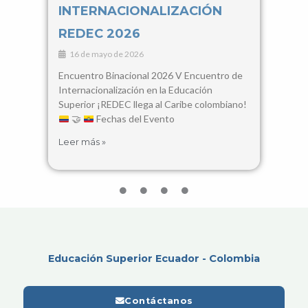
INTERNACIONALIZACIÓN
Con
REDEC 2026
Cie
16 de mayo de 2026
3 d
Encuentro Binacional 2026 V Encuentro de
28, 2
Internacionalización en la Educación
Santa
Superior ¡REDEC llega al Caribe colombiano!
busca
🤝
Fechas del Evento
encue
Leer más »
Leer 
Educación Superior Ecuador - Colombia
Contáctanos