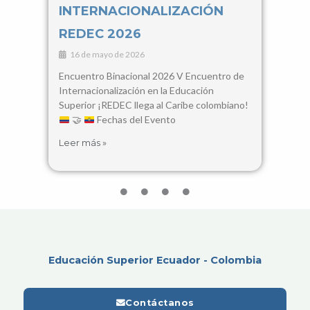
INTERNACIONALIZACIÓN
Con
REDEC 2026
Cie
16 de mayo de 2026
3 d
Encuentro Binacional 2026 V Encuentro de
28, 2
Internacionalización en la Educación
Santa
Superior ¡REDEC llega al Caribe colombiano!
busca
🤝
Fechas del Evento
encue
Leer más »
Leer 
Educación Superior Ecuador - Colombia
Contáctanos