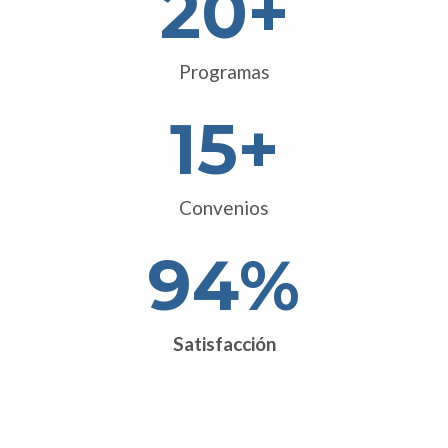
20
+
Programas
15
+
Convenios
95
%
Satisfacción