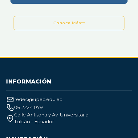
Conoce Más
INFORMACIÓN
redec@upec.edu.ec
06 2224 079
Calle Antisana y Av. Universitaria.
Tulcán - Ecuador