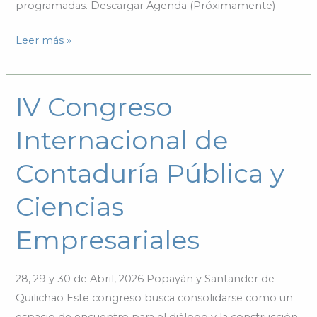
programadas. Descargar Agenda (Próximamente)
Leer más »
IV Congreso
IV
Congreso
Internacional de
Internacional
de
Contaduría Pública y
Contaduría
Pública
Ciencias
y
Empresariales
Ciencias
Empresariales
28, 29 y 30 de Abril, 2026 Popayán y Santander de
Quilichao Este congreso busca consolidarse como un
espacio de encuentro para el diálogo y la construcción