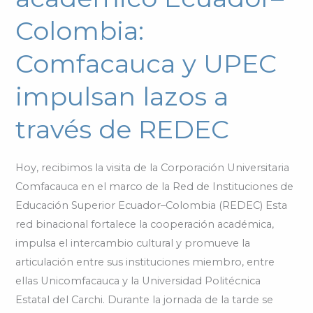
Colombia:
Colombia:
Comfacauca
y
Comfacauca y UPEC
UPEC
impulsan lazos a
impulsan
lazos
través de REDEC
a
través
de
Hoy, recibimos la visita de la Corporación Universitaria
REDEC
Comfacauca en el marco de la Red de Instituciones de
Educación Superior Ecuador–Colombia (REDEC) Esta
red binacional fortalece la cooperación académica,
impulsa el intercambio cultural y promueve la
articulación entre sus instituciones miembro, entre
ellas Unicomfacauca y la Universidad Politécnica
Estatal del Carchi. Durante la jornada de la tarde se