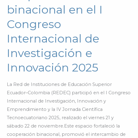
cooperación
binacional en el I
binacional
en
Congreso
el
Internacional de
I
Congreso
Investigación e
Internacional
de
Innovación 2025
Investigación
e
La Red de Instituciones de Educación Superior
Innovación
Ecuador–Colombia (REDEC) participó en el I Congreso
2025
Internacional de Investigación, Innovación y
Emprendimiento y la IV Jornada Científica
Tecnoecuatoriano 2025, realizado el viernes 21 y
sábado 22 de noviembre.Este espacio fortaleció la
cooperación binacional, promovió el intercambio de