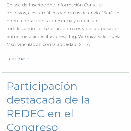
Enlace de Inscripción / Información Consulte
objetivos, ejes temáticos y normas de envío. “Será un
honor contar con su presencia y continuar
fortaleciendo los lazos académicos y de cooperación
entre nuestras instituciones.” Ing. Verónica Valenzuela
Msc. Vinculación con la Sociedad ISTLA
Leer más »
Participación
Participación
destacada
destacada de la
de
la
REDEC en el
REDEC
en
Congreso
el