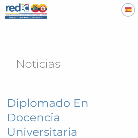
Ir
al
contenido
Noticias
Diplomado En
Diplomado
En
Docencia
Docencia
Universitaria
Universitaria